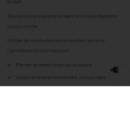
budget.
Elke oplossing is gepersonaliseerd en precies afgestemd
op jouw ruimte
Ontdek de verscheidenheid en kwaliteit van onze
Cabinethero bij jou in de buurt!
Plannen en meten direct op uw locatie
Schoon en ervaren timmerwerk uit jouw regio
Tijdige levering in 4-8 weken
Schone en betrouwbare installatie
EEN VRIJBLIJVEND GESPREK AANVRAGEN