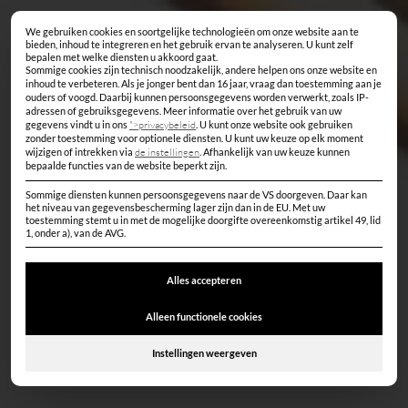
Kast op maat in
We gebruiken cookies en soortgelijke technologieën om onze website aan te
Privacyinstellingen
bieden, inhoud te integreren en het gebruik ervan te analyseren. U kunt zelf
bepalen met welke diensten u akkoord gaat.
Klagenfurt &
Sommige cookies zijn technisch noodzakelijk, andere helpen ons onze website en
inhoud te verbeteren. Als je jonger bent dan 16 jaar, vraag dan toestemming aan je
ouders of voogd.
Daarbij kunnen persoonsgegevens worden verwerkt, zoals IP-
adressen of gebruiksgegevens.
Meer informatie over het gebruik van uw
Karinthië
gegevens vindt u in ons
">privacybeleid
.
U kunt onze website ook gebruiken
zonder toestemming voor optionele diensten.
U kunt uw keuze op elk moment
wijzigen of intrekken via
de instellingen
.
Afhankelijk van uw keuze kunnen
bepaalde functies van de website beperkt zijn.
Persoonlijk ontworpen door de timmerman uit uw regio
–
Sommige diensten kunnen persoonsgegevens naar de VS doorgeven. Daar kan
op maat ontworpen bij u thuis, vervaardigd volgens uw
het niveau van gegevensbescherming lager zijn dan in de EU. Met uw
toestemming stemt u in met de mogelijke doorgifte overeenkomstig artikel 49, lid
1, onder a), van de AVG.
wensen en doorgaans binnen 4–6 weken gemonteerd.
Alles accepteren
DIRECT AANVRAGEN
Alleen functionele cookies
Instellingen weergeven