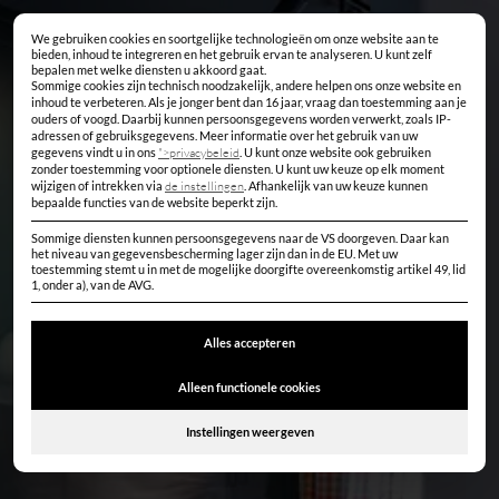
We gebruiken cookies en soortgelijke technologieën om onze website aan te
Privacyinstellingen
bieden, inhoud te integreren en het gebruik ervan te analyseren. U kunt zelf
bepalen met welke diensten u akkoord gaat.
Sommige cookies zijn technisch noodzakelijk, andere helpen ons onze website en
inhoud te verbeteren. Als je jonger bent dan 16 jaar, vraag dan toestemming aan je
ouders of voogd.
Daarbij kunnen persoonsgegevens worden verwerkt, zoals IP-
adressen of gebruiksgegevens.
Meer informatie over het gebruik van uw
gegevens vindt u in ons
">privacybeleid
.
U kunt onze website ook gebruiken
zonder toestemming voor optionele diensten.
U kunt uw keuze op elk moment
wijzigen of intrekken via
de instellingen
.
Afhankelijk van uw keuze kunnen
bepaalde functies van de website beperkt zijn.
Sommige diensten kunnen persoonsgegevens naar de VS doorgeven. Daar kan
het niveau van gegevensbescherming lager zijn dan in de EU. Met uw
toestemming stemt u in met de mogelijke doorgifte overeenkomstig artikel 49, lid
1, onder a), van de AVG.
Alles accepteren
Alleen functionele cookies
Instellingen weergeven